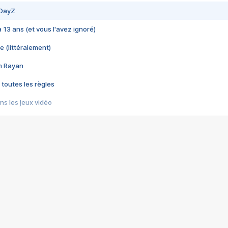
 DayZ
 a 13 ans (et vous l'avez ignoré)
e (littéralement)
im Rayan
 toutes les règles
s les jeux vidéo
us choquant de Rockstar ? - Le scandale BULLY
e plus moche de Steam
du RÊVE tourne au CAUCHEMAR
pendant 8 heures
it… à tort
umiliés par un jeu vidéo