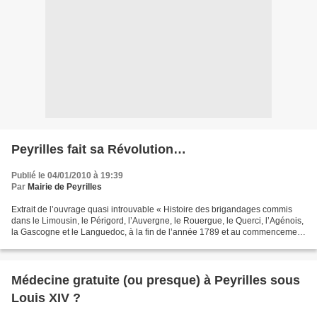
Peyrilles fait sa Révolution…
Publié le 04/01/2010 à 19:39
Par
Mairie de Peyrilles
Extrait de l’ouvrage quasi introuvable « Histoire des brigandages commis
dans le Limousin, le Périgord, l’Auvergne, le Rouergue, le Querci, l’Agénois,
la Gascogne et le Languedoc, à la fin de l’année 1789 et au commencement
de 1790 » par M. l’Abbé de...
Médecine gratuite (ou presque) à Peyrilles sous
Louis XIV ?