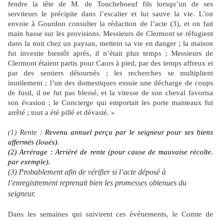
fendre la tête de M. de Toucheboeuf fils lorsqu’un de ses
serviteurs le précipite dans l’escalier et lui sauve la vie. L’on
envoie à Gourdon consulter la rédaction de l’acte (3), et on fait
main basse sur les provisions. Messieurs de Clermont se réfugient
dans la nuit chez un paysan, mettent sa vie en danger ; la maison
fut investie bientôt après, il n’était plus temps ; Messieurs de
Clermont étaient partis pour Caors à pied, par des temps affreux et
par des sentiers détournés ; les recherches se multiplient
inutilement ; l’un des domestiques essuie une décharge de coups
de fusil, il ne fut pas blessé, et la vitesse de son cheval favorisa
son évasion ; le Concierge qui emportait les porte manteaux fut
arrêté ; tout a été pillé et dévasté. »
(1) Rente :
Revenu annuel perçu par le seigneur pour ses biens
affermés (loués).
(2) Arrérage : Arriéré de rente (pour cause de mauvaise récolte.
par exemple).
(3) Probablement afin de vérifier si l’acte déposé à
l’enregistrement reprenait bien les promesses obtenues du
seigneur.
Dans les semaines qui suivirent ces événements, le Comte de