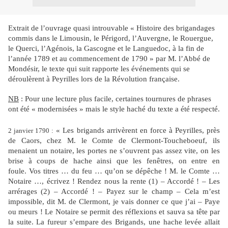
Extrait de l’ouvrage quasi introuvable « Histoire des brigandages
commis dans le Limousin, le Périgord, l’Auvergne, le Rouergue,
le Querci, l’Agénois, la Gascogne et le Languedoc, à la fin de
l’année 1789 et au commencement de 1790 » par M. l’Abbé de
Mondésir, le texte qui suit rapporte les événements qui se
déroulèrent à Peyrilles lors de la Révolution française.
NB
: Pour une lecture plus facile, certaines tournures de phrases
ont été « modernisées » mais le style haché du texte a été respecté.
« Les brigands arrivèrent en force à Peyrilles, près
2 janvier 1790 :
de Caors, chez M. le Comte de Clermont-Toucheboeuf, ils
menaient un notaire, les portes ne s’ouvrent pas assez vite, on les
brise à coups de hache ainsi que les fenêtres, on entre en
foule. Vos titres … du feu … qu’on se dépêche ! M. le Comte …
Notaire …, écrivez ! Rendez nous la rente (1) – Accordé ! – Les
arrérages (2) – Accordé ! – Payez sur le champ – Cela m’est
impossible, dit M. de Clermont, je vais donner ce que j’ai – Paye
ou meurs ! Le Notaire se permit des réflexions et sauva sa tête par
la suite. La fureur s’empare des Brigands, une hache levée allait