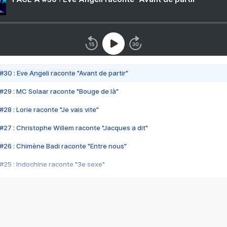
#30 : Eve Angeli raconte "Avant de partir"
#29 : MC Solaar raconte "Bouge de là"
28 : Lorie raconte "Je vais vite"
#27 : Christophe Willem raconte "Jacques a dit"
#26 : Chimène Badi raconte "Entre nous"
#25 : Indochine raconte "3e sexe"
#24 : Zaho raconte "C'est chelou"
#23 : Patrick Bruel raconte "Au café des délices"
#22 : Kyo raconte "Le chemin"