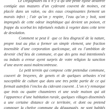
Le Degagnazès ou il n’y a qu’une petite eglise delabrée
contigüe aux mazures d’un cydevant couvent de moines, est
placée dans un valon, ou des eaux croupissantes forment un
marais infect ; l’air qu’on y respire, l’eau qu’on y boit, sont
impregnés de cette odeur inephitique qui devient un poison, et
frappe du scorbut les infortunés reduits à vegeter dans cette terre
de desolation.
Comment se peut il
que ce lieu disgracié de la nature,
propre tout au plus a former un simple element, une fraction
insensible d’une corporation quelconque, ait eu l’ambition de
devenir chef lieu de commune, et que des gens mal intentionnés
ou induits a erreur ayent surpris de votre religion la sanction
d’une œuvre aussi malencontreuse.
Le petit terrein qui compose cette pretendue commune,
couvert de bruyeres, de genets et de quelques arbustes n’est
susceptible de culture que dans une tres petite partie de ce qui
formait autrefois l’enclos du cidevant couvent . L’on n’y remarque
que trois ou quatre chaumieres et une seule maison qui ait
l’apparence d’une habitation rurale, quelques villages disseminés
a une certaine distance de ce territoire, et dont ou pretend
composer la chetive commune du dégagnazès, ne sont habités