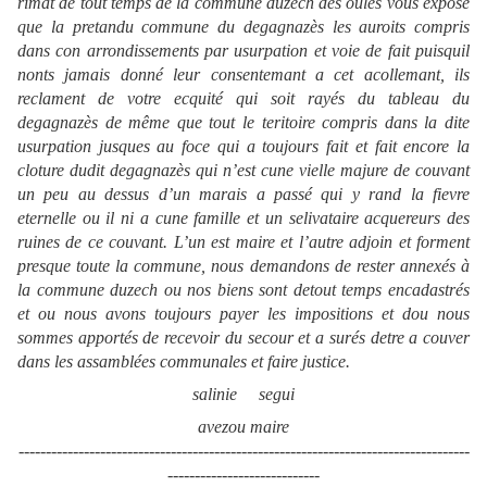
rimat de tout temps de la commune duzech des oules vous expose
que la pretandu commune du degagnazès les auroits compris
dans con arrondissements par usurpation et voie de fait puisquil
nonts jamais donné leur consentemant a cet acollemant, ils
reclament de votre ecquité qui soit rayés du tableau du
degagnazès de même que tout le teritoire compris dans la dite
usurpation jusques au foce qui a toujours fait et fait encore la
cloture dudit degagnazès qui n’est cune vielle majure de couvant
un peu au dessus d’un marais a passé qui y rand la fievre
eternelle ou il ni a cune famille et un selivataire acquereurs des
ruines de ce couvant. L’un est maire et l’autre adjoin et forment
presque toute la commune, nous demandons de rester annexés à
la commune duzech ou nos biens sont detout temps encadastrés
et ou nous avons toujours payer les impositions et dou nous
sommes apportés de recevoir du secour et a surés detre a couver
dans les assamblées communales et faire justice.
salinie
segui
avezou maire
-----------------------------------------------------------------------------------
----------------------------