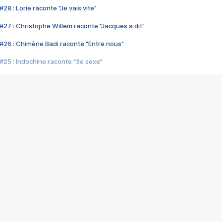
28 : Lorie raconte "Je vais vite"
#27 : Christophe Willem raconte "Jacques a dit"
#26 : Chimène Badi raconte "Entre nous"
#25 : Indochine raconte "3e sexe"
#24 : Zaho raconte "C'est chelou"
#23 : Patrick Bruel raconte "Au café des délices"
#22 : Kyo raconte "Le chemin"
#21 : Nolwenn Leroy raconte "Cassé"
#20 : Patrick Hernandez raconte "Born to be alive"
#19 : Lorie raconte "Près de moi"
#18 : Michael Jones raconte "A nos actes manqués" (avec Jean-Jacque
#17 : Khaled raconte "Aïcha"